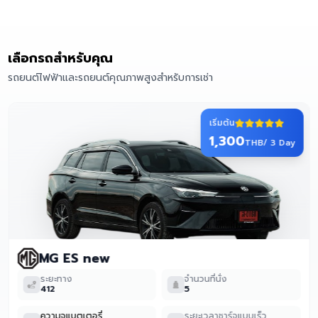
เลือกรถสำหรับคุณ
รถยนต์ไฟฟ้าและรถยนต์คุณภาพสูงสำหรับการเช่า
เริ่มต้น
1,300
THB/
3
Day
MG
ES new
ระยะทาง
จำนวนที่นั่ง
412
5
ความจุแบตเตอรี่
ระยะเวลาชาร์จแบบเร็ว