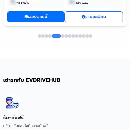
51 kWh
40 min
จองตอนนี้
รายละเอียด
เช่ารถกับ EVDRIVEHUB
รับ-ส่งฟรี
บริการรับและส่งที่สนามบินฟรี