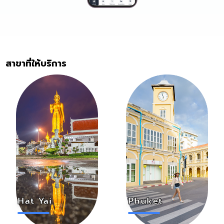
สาขาที่ให้บริการ
Hat Yai
Phuket