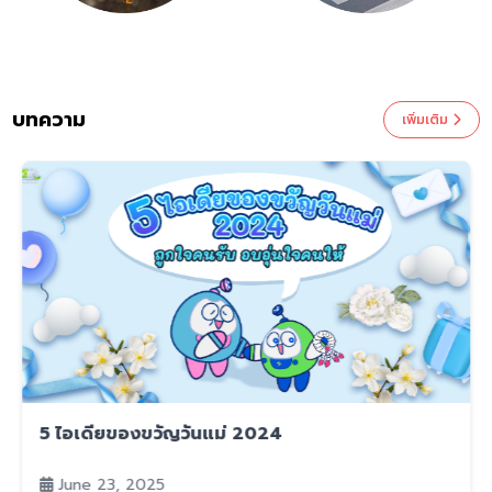
บทความ
เพิ่มเติม
5 Item ที่ควรมีติดรถยนต์
August 5, 2024