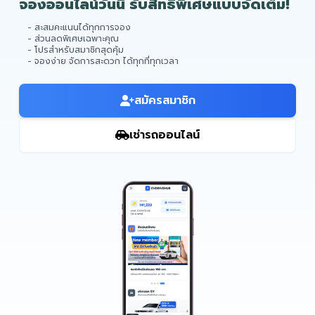
จองออนไลน์วันนี้ รับสิทธิพิเศษแบบจัดเต็ม!
-
สะสมคะแนนได้ทุกการจอง
-
ส่วนลดพิเศษเฉพาะคุณ
-
โปรสำหรับสมาชิกสุดคุ้ม
-
จองง่าย จัดการสะดวก ได้ทุกที่ทุกเวลา
สมัครสมาชิก
เช่ารถออนไลน์