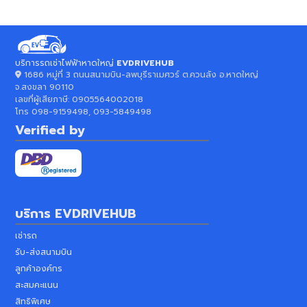
บริการรถเช่าไฟฟ้าหาดใหญ่
EVDRIVEHUB
1686 หมู่ที่ 3 ถนนสนามบิน-ลพบุรีราเมศวร์ ต.ควนลัง อ.หาดใหญ่
จ.สงขลา 90110
เลขที่ผู้เสียภาษี:
0905564002018
โทร
098-9159498, 093-5849498
Verified by
บริการ
EVDRIVEHUB
เช่ารถ
รับ-ส่งสนามบิน
ลูกค้าองค์กร
สะสมคะแนน
สิทธิพิเศษ