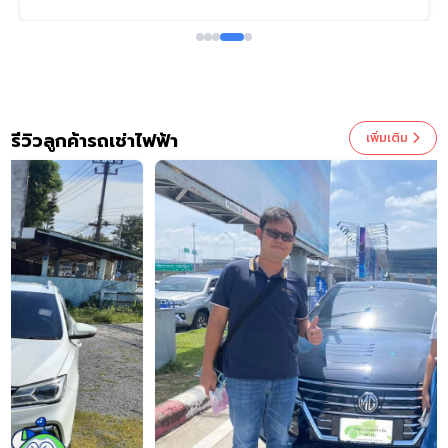
รีวิวลูกค้ารถเช่าไฟฟ้า
เพิ่มเติม